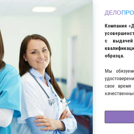
ДЕЛО
ПРО
Компания «Д
усовершенст
с выдачей
квалификац
образца.
Мы обязуем
удостоверени
свое время 
качественный