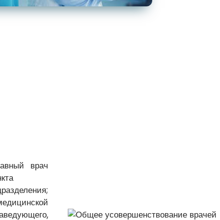
лавный врач
нкта
разделения;
едицинской
аведующего,