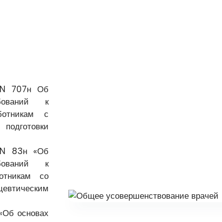
5 N 707н Об
бований к
ботникам с
подготовки
6 N 83н «Об
бований к
отникам со
втическим
 «Об основах