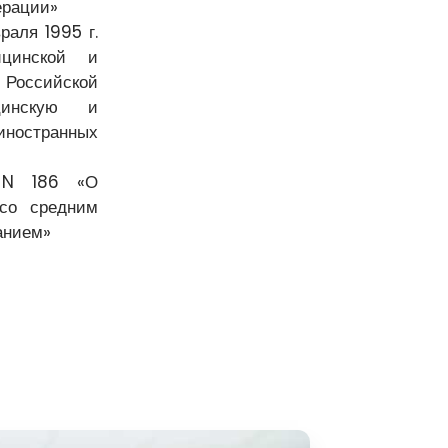
ерации»
аля 1995 г.
цинской и
Российской
цинскую и
остранных
8 N 186 «О
со средним
анием»